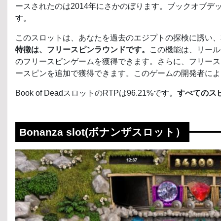
ースされたのは2014年にさかのぼります。ブックオブ
す。
このスロットは、あなたを過去のエジプトの探検に誘い、
特徴は、フリースピンラウンドです。
この機能は、リール
のフリースピンゲームを獲得できます。さらに、フリース
ースピンを追加で獲得できます。このゲームの開発者によ
Book of DeadスロットのRTPは96.21%です。
すべてのス
Bonanza slot(ボナンザスロット）