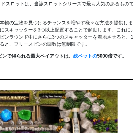
デッドスロットは、当該スロットシリーズで最も人気のあるもの
本物の宝物を見つけるチャンスを増やす様々な方法を提供しま
にスキャッターを3つ以上配置することで起動します。これによ
ピンラウンド中にさらに3つのスキャッターを着地させると、1
ると、フリースピンの回数は無制限です。
ピンで得られる最大ペイアウトは、
総ベットの
5000倍です。