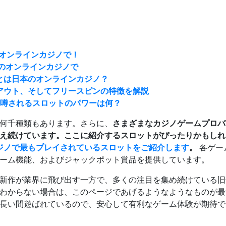
のオンラインカジノで！
のオンラインカジノで
とは日本のオンラインカジノ？
アウト、そしてフリースピンの特徴を解説
！噂されるスロットのパワーは何？
何千種類もあります。さらに、
さまざまなカジノゲームプロバ
え続けています。ここに紹介するスロットがぴったりかもしれ
ジノで最もプレイされているスロットをご紹介します
。
各ゲー
ーム機能、およびジャックポット賞品を提供しています。
新作が業界に飛び出す一方で、多くの注目を集め続けている旧
わからない場合は、このページであげるようなようなものが最
長い間遊ばれているので、安心して有利なゲーム体験が期待で