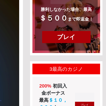
勝利しなかった場合、最高
＄５００
まで即返金！
プレイ
3最高のカジノ
200%
初回入
金ボーナス
最高
＄１０，
プレイ