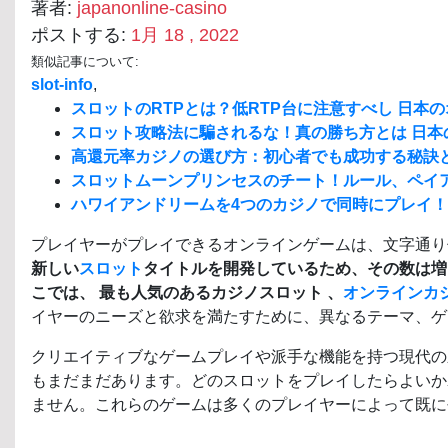
著者:
japanonline-casino
ポストする:
1月 18 , 2022
類似記事について:
slot-info
,
スロットのRTPとは？低RTP台に注意すべし 日本
スロット攻略法に騙されるな！真の勝ち方とは 日本
高還元率カジノの選び方：初心者でも成功する秘訣
スロットムーンプリンセスのチート！ルール、ペイ
ハワイアンドリームを4つのカジノで同時にプレイ
プレイヤーがプレイできるオンラインゲームは、文字通り
新しい
スロット
タイトルを開発しているため、その数は増
こでは、 最も人気のあるカジノスロット 、
オンラインカ
イヤーのニーズと欲求を満たすために、異なるテーマ、ゲ
クリエイティブなゲームプレイや派手な機能を持つ現代の
もまだまだあります。どのスロットをプレイしたらよいか
ません。これらのゲームは多くのプレイヤーによって既に