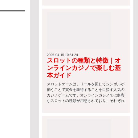
ぬトラブルにつながる可能性があります。 特に
オンライン環境では、サービス提供側のライセ
ンス有無や運営国の法律が関係するため、スロ
ットと法律の基本を押さえておくことが欠かせ
ません。 以下は、スロットに関する代表的な法
律上のポイントです： スロットマシンの運営に
は、各国の規制当局によるライセンス取得が必
要 違法に設置・提供されているスロットの利用
には罰則が科される場合がある 年齢制限や本人
確認など、プレイヤー保護のためのルールが設
2026-04-15 10:51:24
スロットの種類と特徴｜オ
けられている このようにスロットと法律は密接
に関係しており、単なる娯楽ではなく「ルール
ンラインカジノで楽しむ基
を理解した上で楽しむゲーム」であることを意
本ガイド
識することが重要です。 スロットゲームの種類
クラシックスロット クラシックスロットは、最
スロットゲームは、リールを回してシンボルが
もシンプルな構造を持つ伝統的なスロットゲー
揃うことで賞金を獲得することを目指す人気の
ムです。主に3リール構成で、初心者でも理解
カジノゲームです。オンラインカジノでは多彩
しやすいのが特徴です。 主な特徴は以下の通り
なスロットの種類が用意されており、それぞれ
です： シンプルなルールで直感的にプレイ可能
異なる仕組みや魅力を持っています。プレイヤ
フルーツやBARなどの基本シンボルが中心 配当
ーは結果に期待しながらリールをスピンさせ、
は控えめだが、リスクも低い スロットと法律の
手軽に運試しを楽しむことができます。 スロッ
観点から見ても、こうした基本的なスロットは
トの種類 オンラインカジノでは、さまざまなス
長年にわたり規制対象として安定的に運用され
ロットの種類が提供されており、それぞれ異な
ています。 ビデオスロット ビデオスロット
る特徴と楽しみ方があります。自分のプレイス
は、現代的なグラフィックやアニメーションを