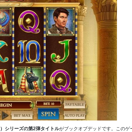
イルド）シリーズの第2弾タイトル
がブックオブデッドです。このゲ