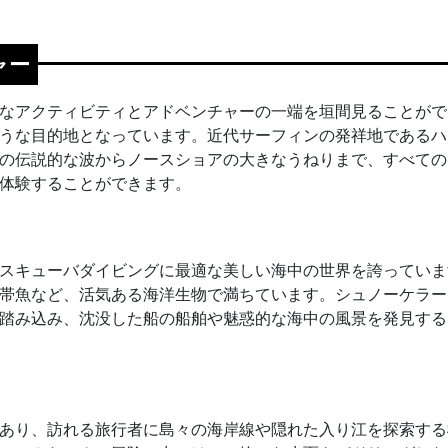
ャー
なアクティビティとアドベンチャーの一端を垣間見ることがで
うな目的地となっています。近代サーフィンの発祥地であるハ
の伝説的な波からノースショアの大きなうねりまで、すべての
体験することができます。
スキューバダイビングに最適な美しい海中の世界を誇っていま
帯魚など、活気ある海洋生物で満ちています。シュノーケラー
踏み込み、沈没した船の船舶や魅惑的な海中の風景を発見する
あり、訪れる旅行者に島々の海岸線や隠れた入り江を探索する