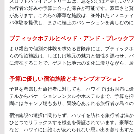
スロットハワイアンドリームは、息をのむほど美しいハワ
旅行者の好みや予算に合った滞在が可能です。豪華さと贅
があります。これらの豪華な施設は、並外れたアメニティ
パ体験を提供し、まさに極上のバケーションを楽しむのに
ブティックホテルとベッド・アンド・ブレック
より親密で個別の体験を求める冒険家には、ブティックホ
らの宿泊施設は、しばしば地元の魅力と個性を漂わせ、パ
に滞在することで、ゲストは地元の文化に浸りながら、居
予算に優しい宿泊施設とキャンプオプション
予算を考慮した旅行者に対しても、ハワイではお財布に優
テルからバケーションレンタルやホステルまで、予算を抑
園にはキャンプ場もあり、冒険心あふれる旅行者が島々の
宿泊施設の選択に関わらず、ハワイを訪れる旅行者は温か
ひとつでリラックスする機会を保証されています。豪華な
など、ハワイには誰もが忘れられない思い出を創り出すた