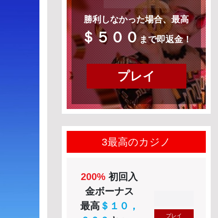
勝利しなかった場合、最高
＄５００
まで即返金！
プレイ
3最高のカジノ
200%
初回入
金ボーナス
最高
＄１０，
プレイ