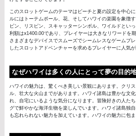
このスロットゲームのテーマはビーチと夏の設定を中心に
ルにはトーテムポール、花、そしてハワイの楽園を象徴す
ピン、リスピン、スキャッターシンボル、ワイルドといっ
利額はx1400.00であり、プレイヤーは大きなリワード
さまざまなデバイスでスムーズでシームレスなゲームプレイ
したスロットアドベンチャーを求めるプレイヤーに人気が
なぜハワイは多くの人にとって夢の目的
ハワイの魅力は、驚くべき美しい景観にあります。クリス
ル、壮大な火山までがあります。ハワイ諸島は豊かな文化
れ、自宅にいるような気分になります。冒険好きの人たち
グで鮮やかな海洋生物を楽しんでいます。ハワイ諸島独自
も忘れられない魅力を加えています。ハワイの魅力に包ま