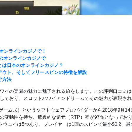
のオンラインカジノで！
のオンラインカジノで
とは日本のオンラインカジノ？
アウト、そしてフリースピンの特徴を解説
ぐ方法
ワイの楽園の魅力に魅了される旅をします。この評判口コミは
しており、スロットハワイアンドリームでその魅力が表現され
・ゲームズ）というソフトウェアプロバイダーから2018年9月1
の変動性を持ち、驚異的な還元（RTP）率が97％となってお
ウェイは5つあり、プレイヤーは1回のスピンで最小$0.2、最大