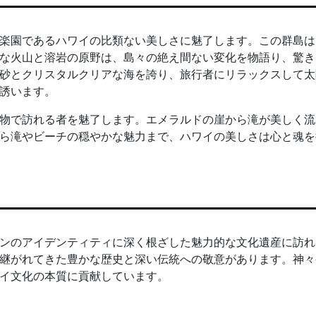
楽園であるハワイの比類ない美しさに魅了します。この群島は
な火山と溶岩の原野は、島々の絶え間ない変化を物語り、驚き
砂とクリスタルクリアな海を誇り、旅行者にリラックスして太
誘います。
物で訪れる者を魅了します。エメラルドの崖から滝が美しく流
ら滝やビーチの穏やかな魅力まで、ハワイの美しさは心と魂を
ンのアイデンティティに深く根ざした魅力的な文化遺産に訪れ
継がれてきた豊かな歴史と深い伝統への敬意があります。神々
イ文化の本質に貢献しています。