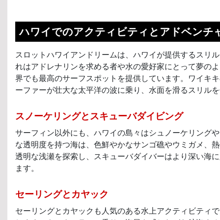
ハワイでのアクティビティとアドベンチ
スロットハワイアンドリームは、ハワイが提供するスリル
れはアドレナリンを求める者や水の愛好家にとって夢のよ
界でも最高のサーフスポットを提供しています。ワイキキ
ーファーが壮大な太平洋の波に乗り、水面を滑るスリルを
スノーケリングとスキューバダイビング
サーフィン以外にも、ハワイの島々はシュノーケリングや
な透明度を持つ海は、色鮮やかなサンゴ礁やウミガメ、熱
透明な浅瀬を探索し、スキューバダイバーはより深い海に
ます。
セーリングとカヤック
セーリングとカヤックも人気のある水上アクティビティで