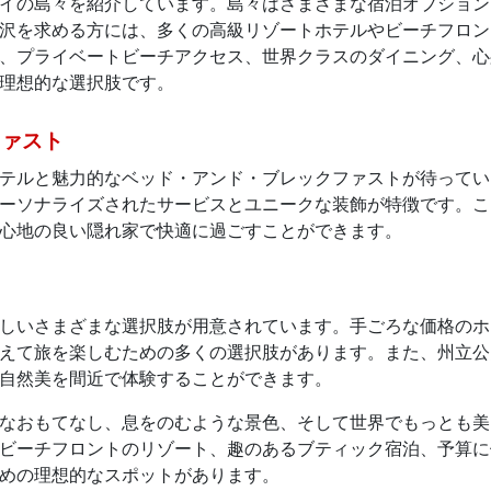
イの島々を紹介しています。島々はさまざまな宿泊オプション
沢を求める方には、多くの高級リゾートホテルやビーチフロン
、プライベートビーチアクセス、世界クラスのダイニング、心
理想的な選択肢です。
ファスト
テルと魅力的なベッド・アンド・ブレックファストが待ってい
ーソナライズされたサービスとユニークな装飾が特徴です。こ
心地の良い隠れ家で快適に過ごすことができます。
しいさまざまな選択肢が用意されています。手ごろな価格のホ
えて旅を楽しむための多くの選択肢があります。また、州立公
自然美を間近で体験することができます。
なおもてなし、息をのむような景色、そして世界でもっとも美
ビーチフロントのリゾート、趣のあるブティック宿泊、予算に
めの理想的なスポットがあります。