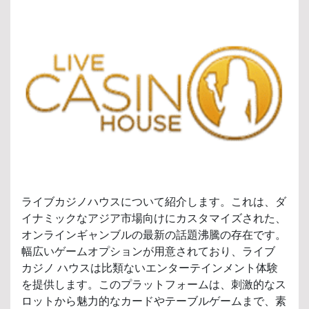
ライブカジノハウスについて紹介します。これは、ダ
イナミックなアジア市場向けにカスタマイズされた、
オンラインギャンブルの最新の話題沸騰の存在です。
幅広いゲームオプションが用意されており、ライブ
カジノ ハウスは比類ないエンターテインメント体験
を提供します。このプラットフォームは、刺激的なス
ロットから魅力的なカードやテーブルゲームまで、素