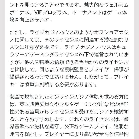
ントを見つけることができます。魅力的なウェルカム
ボーナス、VIPプログラム、トーナメントはゲーム体
験を向上させます。
ただし、ライブカジノハウスのようなオフショアカジ
ノに関しては、そのライセンスに関連する潜在的なリ
スクに注意が必要です。ライブ カジノ ハウスはキュ
ラソーのゲーミングライセンスの下で運営されていま
すが、他の管轄地の信頼できる当局からのライセンス
と比較して、同じような規制監督とプレイヤー保護が
提供されるわけではありません。したがって、プレイ
ヤーは慎重に判断する必要があります。
安全で規制されたオンラインカジノ体験を求める方に
は、英国賭博委員会やマルタゲーミング庁などの信頼
性のある当局からライセンスを受けたカジノを検討す
ることをおすすめします。これらのライセンスは、業
界基準への厳格な遵守、公正なゲームプレイ、透明な
運営を保証し、プレイヤーにより高い安全性と信頼性