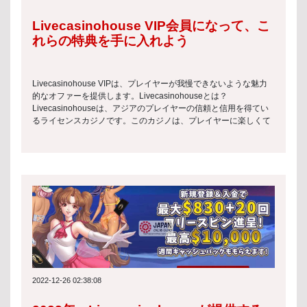
Livecasinohouse VIP会員になって、こ
れらの特典を手に入れよう
Livecasinohouse VIPは、プレイヤーが我慢できないような魅力
的なオファーを提供します。Livecasinohouseとは？
Livecasinohouseは、アジアのプレイヤーの信頼と信用を得てい
るライセンスカジノです。このカジノは、プレイヤーに楽しくて
刺激的なオンラインギャンブル体験を提供することを誇りにして
います。このカジノのサイトは、簡単で信頼できるナビゲーショ
ンのためにユーザーフレンドリーに設計されています。
Livecasinohouseでは、PCやモバイル端末で楽しめるクラシック
なカジノゲームとモダンなカジノゲームを幅広く取り揃えていま
す。Live Casino Houseでの冒険をより楽しく価値あるものにす
るために、Livecasinohouse VIP会員のユニークな特典を含むカ
ジノボーナスとプロモーションが用意されています。
Livecasinohouse VIP会員ボーナスとは何ですか
？オンラインカ
ジノのVIPプロモーションは、頻繁にプレイするプレイヤーや大
量にプレイするプレイヤーに報酬を与えるために考案されたロイ
ヤリティプログラムです。このプログラムは、より高い入金限度
額、より速い引き出し時間、個人アカウント管理、特別イベント
2022-12-26 02:38:08
への招待など、会員限定のボーナス、報酬、特典を提供していま
す。Livecasinohouse VIPプロモーションの目的は、より個別で