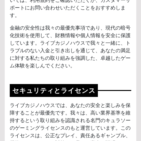
いては、利用規約をご確認いただくか、カスタマーサ
ポートにお問い合わせいただくことをおすすめしま
す。
金融の安全性は我々の最優先事項であり、現代の暗号
化技術を使用して、財務情報や個人情報を安全に保護
しています。ライブカジノハウスで我々と一緒に、ト
ラブルのない入金と引き出しを通じて、あなたの満足
に対する私たちの取り組みを強調した、卓越したゲー
ム体験を楽しんでください。
セキュリティとライセンス
ライブカジノハウスでは、あなたの安全と楽しみを保
障することが最優先です。我々は、高い業界基準を維
持するという取り組みを認識される名門のキュラソー
のゲーミングライセンスのもと運営しています。この
ライセンスは、公正なプレイ、責任あるギャンブル、