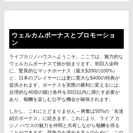
ウェルカムボーナスとプロモーショ
ン
ライブカジノハウスへようこそ。ここでは、魅力的な
ウェルカムボーナスで旅が始まります。初回入金時
に、驚異的なマッチボーナス（最大$200の100%）
と、日本のプレイヤーには更に寛大な$400の特典が
提供されます。ボーナスを実際の勝利に変えるには、
合理的な40倍の賭け条件を30日以内に満たす必要が
あり、報酬を楽しむ公平な機会が確保されます。
しかし、これにとどまりません – 興奮は50%の「友達
紹介ボーナス」に続きます。これにより、ライブ カ
ジノ ハウスの魅力を仲間と共有しながら報酬を得る
ことができます。競争力を求める方々のために、この