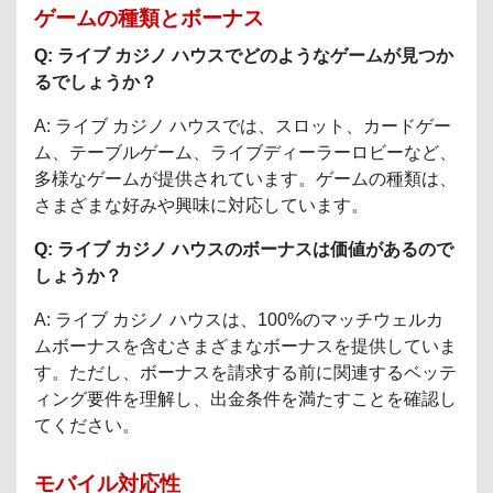
ゲームの種類とボーナス
Q: ライブ カジノ ハウスでどのようなゲームが見つか
るでしょうか？
A:
ライブ カジノ ハウスでは、スロット、カードゲー
ム、テーブルゲーム、ライブディーラーロビーなど、
多様なゲームが提供されています。ゲームの種類は、
さまざまな好みや興味に対応しています。
Q: ライブ カジノ ハウスのボーナスは価値があるので
しょうか？
A:
ライブ カジノ ハウスは、100%のマッチウェルカ
ムボーナスを含むさまざまなボーナスを提供していま
す。ただし、ボーナスを請求する前に関連するベッテ
ィング要件を理解し、出金条件を満たすことを確認し
てください。
モバイル対応性