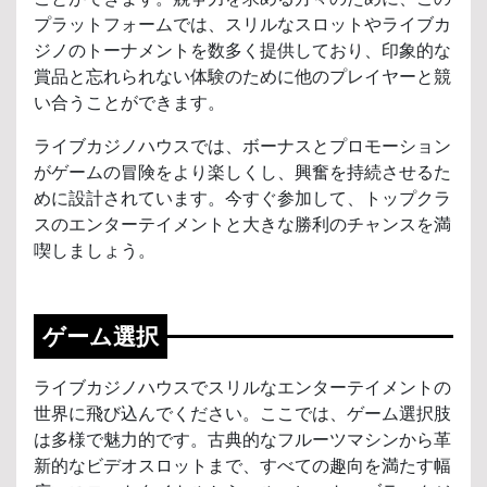
プラットフォームでは、スリルなスロットやライブカ
ジノのトーナメントを数多く提供しており、印象的な
賞品と忘れられない体験のために他のプレイヤーと競
い合うことができます。
ライブカジノハウスでは、ボーナスとプロモーション
がゲームの冒険をより楽しくし、興奮を持続させるた
めに設計されています。今すぐ参加して、トップクラ
スのエンターテイメントと大きな勝利のチャンスを満
喫しましょう。
ゲーム選択
ライブカジノハウスでスリルなエンターテイメントの
世界に飛び込んでください。ここでは、ゲーム選択肢
は多様で魅力的です。古典的なフルーツマシンから革
新的なビデオスロットまで、すべての趣向を満たす幅