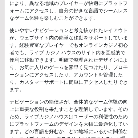
により、異なる地域のプレイヤーが快適にプラットフ
ォームにアクセスし、自分の好きな言語でシームレス
なゲーム体験を楽しむことができます。
使いやすいナビゲーションと考え抜かれたレイアウト
が、ウェブサイト内の簡単な移動をサポートしていま
す。経験豊富なプレイヤーでもオンラインカジノ初心
者でも、ライブ カジノ ハウスのサイト内を直感的で
便利に移動できます。明確で整理されたデザインによ
り、お気に入りのゲームを素早く見つけたり、プロモ
ーションにアクセスしたり、アカウントを管理した
り、カスタマーサポートに簡単にアクセスしたりでき
ます。
ナビゲーションの簡便さが、全体的なゲーム体験の向
上に重要な役割を果たすことを理解しています。その
ため、ライブカジノハウスはユーザーの利便性のため
にプラットフォームのデザインを大幅に最適化してい
ます。どの言語を好むか、どの地域にいるかに関係な