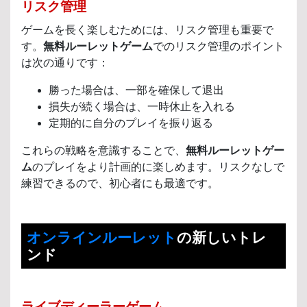
リスク管理
ゲームを長く楽しむためには、リスク管理も重要で
す。
無料ルーレットゲーム
でのリスク管理のポイント
は次の通りです：
勝った場合は、一部を確保して退出
損失が続く場合は、一時休止を入れる
定期的に自分のプレイを振り返る
これらの戦略を意識することで、
無料ルーレットゲー
ム
のプレイをより計画的に楽しめます。リスクなしで
練習できるので、初心者にも最適です。
オンラインルーレット
の新しいトレ
ンド
ライブディーラーゲーム