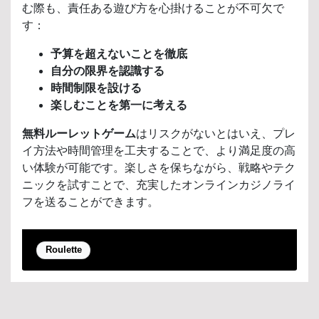
む際も、責任ある遊び方を心掛けることが不可欠で
す：
予算を超えないことを徹底
自分の限界を認識する
時間制限を設ける
楽しむことを第一に考える
無料ルーレットゲーム
はリスクがないとはいえ、プレ
イ方法や時間管理を工夫することで、より満足度の高
い体験が可能です。楽しさを保ちながら、戦略やテク
ニックを試すことで、充実したオンラインカジノライ
フを送ることができます。
Roulette