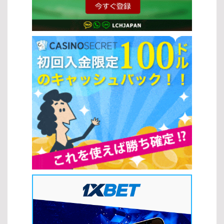
特別なゲームモードで、通常よりも大きな報酬が期待できます。 こ
ト：高品質なグラフィックと没入感のある演出が魅力 オンラインス
れらの基本操作と機能を理解することで、さまざまなスロットの種
ロットとランドカジノの違い オンラインスロットとランドカジノに
類をより深く楽しむことができるでしょう。自分のスタイルに合っ
は、それぞれ異なるメリットがあります。スロットの攻略法を活か
たプレイ方法を見つけて、効率よくゲームを進めてください。 人気
すには、自分に合った環境を選ぶことも重要です。 特徴 オンライン
のスロットゲーム 代表的なゲームタイトル 特に人気の高いスロット
スロット ランドカジノ アクセス いつでもどこでもプレイ可能 特定
ゲームには、以下のようなタイトルがあります。 スターライトプリ
の場所でプレイ ボーナス 豊富な特典やプロモーション 基本的に特
ンセス：幻想的な世界観と高いボーナス性能が魅力のスロットの種
典は少ない 環境 自宅など快適な環境 リアルなカジノ体験 スロット
類です。 フルーツパーティー：シンプルで分かりやすく、初心者に
の攻略法を正しく理解し、ゲームの種類やプレイ環境を選択するこ
もおすすめのスロットです。 バトルオブザグッズ：戦士や冒険をテ
とで、自分に最適なスタイルで楽しみながら勝率向上を目指すこと
ーマにした、演出が豊富なスロットとして人気があります。 ゲーム
ができます。 スロットの人気の理由 簡単なプレイ方法 スロットは
プロバイダーの紹介 さまざまなスロットの種類を提供している開発
シンプルな操作性が魅力で、多くのプレイヤーに支持されていま
会社にも注目することで、より質の高いゲームを楽しめます。
す。複雑なルールを覚える必要がなく、初心者でもすぐに楽しめる
Microgaming：業界を代表するプロバイダーで、多彩なスロットの
点が特徴です。また、スロットの攻略法を理解することで、より効
種類を展開しています。 NetEnt：革新的な機能と高品質なデザイン
率的にゲームを進めることも可能になります。 ルールがシンプルで
で知られています。 Play’n GO：モバイル対応に優れ、遊びやすい
直感的にプレイできる すぐにゲームを開始できる手軽さ フリースピ
スロットの種類が豊富です。 新作スロットゲームのトレンド 近年の
ンやボーナス機能など追加要素が豊富 ジャックポットの魅力 スロッ
スロットの種類には、最新技術を活用したトレンドが反映されてい
トの大きな魅力の一つがジャックポットです。高額賞金を狙える点
ます。 ビデオスロットの進化：ストーリー性のある演出が強化され
が、多くのプレイヤーを惹きつけています。スロットの攻略法を活
ています。 ボーナス機能の多様化：インタラクティブな要素が増え
用しながらプレイすることで、こうしたチャンスをより効果的に狙
ています。 モバイル最適化：スマートフォンで快適に遊べる設計が
うことができます。 一度の当たりで大きな賞金を獲得できる可能性
主流です。 このように、人気タイトルやトレンドを把握すること
がある スピンごとの緊張感と期待感が楽しめる テーマとビジュアル
で、自分に最適なスロットの種類を見つけやすくなります。最新の
の多様性 現代のスロットは多彩なテーマや高品質なグラフィックが
ゲームもチェックしながら、より充実したオンラインカジノ体験を
特徴で、ゲーム体験をより魅力的にしています。スロットの攻略法
楽しみましょう。 スロット戦略 オンラインカジノでさまざまなスロ
だけでなく、自分の好みに合ったテーマを選ぶことで、長く楽しむ
ットの種類をプレイする際には、基本的な戦略を理解しておくこと
ことができます。 映画やアニメなど多様なテーマが用意されている