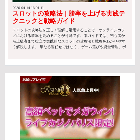
イヤーで賞金が共有される仕組み 高リスク・高リターンのゲーム性
オスロット ビデオスロットは、現代のオンラインカジノで最も人気
スロットと法律の枠組みでは、こうした高額賞金型ゲームは特に厳
のあるスロットの種類です。5リール以上を採用し、美しいグラフィ
2026-04-14 13:01:11
スロットの攻略法｜勝率を上げる実践テ
格な監督のもとで運営されることが一般的です。 日本のスロットマ
ックスやアニメーション、ストーリー性が魅力です。ボーナス機能
シンの規制 法律による制約 スロットと法律の観点から見ると、日本
も豊富で、プレイヤーを飽きさせない設計になっています。 プログ
クニックと戦略ガイド
では以下のような制約が設けられています： スロットマシンは原則
レッシブスロット プログレッシブスロットは、ジャックポットがプ
として特定の施設でのみ利用可能 賭博行為は法律で禁止されてお
レイヤーのベットによって増加し続けるスロットの種類です。一度
スロットの攻略法を正しく理解し活用することで、オンラインカジ
り、例外的に認められた環境のみ合法 運営には厳格な基準と行政の
の当選で非常に高額な賞金を獲得できる可能性があり、多くのプレ
ノにおける勝率を高めることが可能です。本ガイドでは、初心者か
監督が必要 このように、日本ではスロットと法律が密接に結びつい
イヤーに人気があります。夢のある一攫千金を狙いたい方におすす
ら上級者まで役立つ実践的なスロットの攻略法と戦略をわかりやす
ており、自由なプレイ環境は限定されています。 許可されたカジノ
めです。 スロットの遊び方 ベットの設定 スロットをプレイする際
く解説します。 単なる運任せではなく、ゲーム選びや資金管理、ボ
と施設 現在日本では、スロットマシンを設置できる施設は限られて
の最初のステップはベットの設定です。各スロットの種類によって
ーナスの使い方といった重要なポイントを押さえることで、より安
おり、主に以下が対象となります： 統合型リゾート（IR）として認
ベット額やライン数が異なるため、自分の予算に合った設定を選ぶ
定したプレイが実現できます。 以下では、効果的なスロットの攻略
可されたカジノ施設 法律に準拠したパチンコ・パチスロ施設 これら
ことが重要です。 ミニマムベット: 少額でプレイできるため、初心
法としてすぐに実践できるテクニックとヒントを紹介します。これ
の施設は観光振興や地域経済の活性化を目的としており、スロット
者や長時間楽しみたい方に最適です。 マキシマムベット: 高額ベッ
らを活用しながら、楽しみつつ勝利のチャンスを広げていきましょ
と法律の枠組みの中で運営が厳しく管理されています。 未成年者の
トにより、大きなリターンを狙える可能性があります。 カスタムベ
う。 スロットゲームとは スロットゲームの定義 スロットゲーム
アクセス制限 スロットと法律では、未成年者保護も重要な要素で
ット: 自分で金額を調整できる柔軟な設定が可能です。 スピンの開
は、プレイヤーがレバーやボタンを操作して回転するリール上のシ
す。 多くの施設で18歳または20歳未満の入場が禁止 入場時には厳
始 ベットを設定した後は、リールを回してゲームを進めます。ほと
ンボルを揃えることを目的としたカジノゲームです。シンプルなル
格な本人確認が実施される ギャンブル依存防止のための啓発活動も
んどのスロットの種類では、直感的な操作で簡単にスピンを開始で
ールと運の要素が特徴ですが、スロットの攻略法を理解すること
行われている このような仕組みにより、スロットと法律は安全性と
きます。 スピンボタン: ボタンを押すことでリールが回転し、結果
で、より効率的なプレイを目指すことができます。初心者でも始め
社会的責任を両立させています。 スロットゲームのプレイ方法 基本
が表示されます。 オートプレイ: 一定回数自動でスピンを行う機能
やすく、多くのプレイヤーに親しまれています。 スロットゲームの
的なプレイ手順 スロットゲームの基本的な流れは非常にシンプルで
で、効率よくプレイできます。 ボーナス機能の活用 多くのスロット
種類 スロットにはさまざまな種類があり、それぞれ異なる特徴を持
す。以下の手順で進めます： 好みのスロットマシンを選択する ベッ
の種類には、ゲームをより有利に進めるためのボーナス機能が搭載
っています。スロットの攻略法を実践するためには、これらの違い
ト金額を設定する 「スピン」ボタンを押してリールを回す 結果に応
されています。これらを理解して活用することで、獲得できる報酬
を理解することが重要です。 クラシックスロット：伝統的な3リー
じて配当を受け取る この基本操作を理解することで、スロットと法
を増やすチャンスが広がります。 フリースピン: 無料でスピンでき
ル形式で、シンプルなゲーム性が特徴 ビデオスロット：5リール以
律の安全な環境の中で安心してプレイを始めることができます。
る機能で、追加の勝利チャンスを得られます。 マルチプライヤー:
上で多彩な演出やボーナス機能を搭載 プログレッシブジャックポッ
[…]
配当を倍増させる機能で、高額当選を狙えます。 ボーナスラウンド:
ト：プレイごとに賞金が増加し、大きな当たりが狙える 3Dスロッ