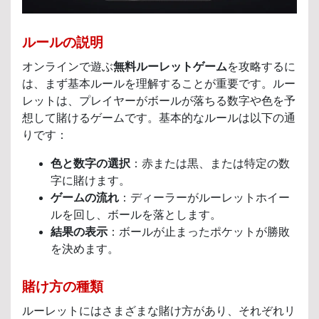
ルールの説明
オンラインで遊ぶ
無料ルーレットゲーム
を攻略するに
は、まず基本ルールを理解することが重要です。ルー
レットは、プレイヤーがボールが落ちる数字や色を予
想して賭けるゲームです。基本的なルールは以下の通
りです：
色と数字の選択
：赤または黒、または特定の数
字に賭けます。
ゲームの流れ
：ディーラーがルーレットホイー
ルを回し、ボールを落とします。
結果の表示
：ボールが止まったポケットが勝敗
を決めます。
賭け方の種類
ルーレットにはさまざまな賭け方があり、それぞれリ