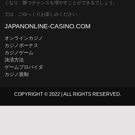
くなり、勝つチャンスを増やすことができるでしょう。
では、ごゆっくりお楽しみください。
JAPANONLINE-CASINO.COM
オンラインカジノ
カジノボーナス
カジノゲーム
決済方法
ゲームプロバイダ
カジノ規制
COPYRIGHT © 2022 | ALL RIGHTS RESERVED.