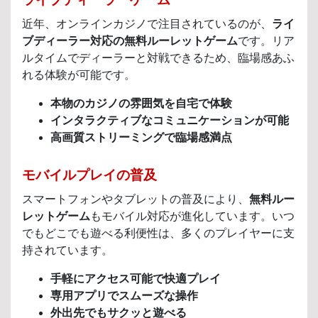
近年、オンラインカジノで注目されているのが、
ライ
ブディーラー対応の無料ルーレットゲーム
です。リア
ルタイムでディーラーと対戦できるため、臨場感あふ
れる体験が可能です。
本物のカジノの雰囲気を自宅で体験
インタラクティブなコミュニケーションが可能
高画質ストリーミングで臨場感満点
モバイルプレイの普及
スマートフォンやタブレットの普及により、
無料ルー
レットゲーム
もモバイル対応が進化しています。いつ
でもどこでも遊べる利便性は、多くのプレイヤーに支
持されています。
手軽にアクセス可能で快適プレイ
専用アプリでスムーズな操作
外出先でもサクッと遊べる