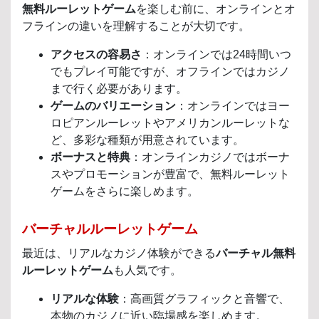
無料ルーレットゲーム
を楽しむ前に、オンラインとオ
フラインの違いを理解することが大切です。
アクセスの容易さ
：オンラインでは24時間いつ
でもプレイ可能ですが、オフラインではカジノ
まで行く必要があります。
ゲームのバリエーション
：オンラインではヨー
ロピアンルーレットやアメリカンルーレットな
ど、多彩な種類が用意されています。
ボーナスと特典
：オンラインカジノではボーナ
スやプロモーションが豊富で、無料ルーレット
ゲームをさらに楽しめます。
バーチャルルーレットゲーム
最近は、リアルなカジノ体験ができる
バーチャル無料
ルーレットゲーム
も人気です。
リアルな体験
：高画質グラフィックと音響で、
本物のカジノに近い臨場感を楽しめます。