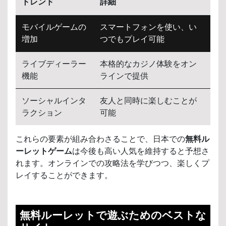
トレンド
詳細
モバイルゲームの
スマートフォンを使い、い
増加
つでもプレイ可能
ライブディーラー
本格的なカジノ体験をオン
機能
ラインで提供
ソーシャルインタ
友人と同時に楽しむことが
ラクション
可能
これらの要素が組み合わさることで、日本での
無料ル
ーレットゲーム
は今後も高い人気を維持すると予想さ
れます。オンラインでの攻略法を学びつつ、楽しくプ
レイすることができます。
無料ルーレットで遊ぶためのベストな