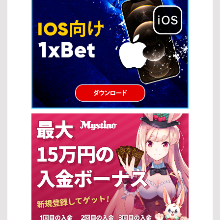
が重要です。適切な戦略を取り入れることで、リスクを抑えながら
視覚的に優れたグラフィックと演出 ストーリー性のあるゲームで没
効率よく楽しむことができます。 マックスベット戦略 マックスベッ
入感が高い このように、スロットは手軽さと高いエンターテインメ
ト戦略は、最大ベットを行うことで高額配当やジャックポットを狙
ント性を兼ね備えており、スロットの攻略法を取り入れることで、
うプレイ方法です。特に一部のスロットの種類では、最大ベット時
さらに充実したプレイ体験を得ることができます。 スロットの攻略
のみジャックポット獲得の資格が得られる場合があります。 […]
法 スロットの攻略法を実践することで、単なる運任せではなく、よ
り戦略的に勝率を高めることが可能になります。ここでは、初心者
から上級者まで活用できる基本的なスロットの攻略法を紹介しま
す。 ベット額の最適化 スロットの攻略法の基本は、適切なベット額
を設定することです。資金に見合った賭け方をすることで、長く安
定したプレイを続けることができます。 自分の資金に合った無理の
ないベット額を設定する ベット額を一定に保ち、リスクをコントロ
ールする 一時的な勝敗に左右されず、冷静に判断する プレイするス
ロットの選択 スロットの攻略法では、ゲーム選びも非常に重要で
す。適切なスロットを選ぶことで、期待値を高めることができま
す。 RTP（還元率）が高いスロットを優先的に選ぶ フリースピンや
ボーナス機能が充実した機種を選択する 自分の好みやプレイスタイ
ルに合ったテーマを選ぶ […]