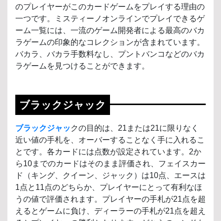
のプレイヤーがこのカードゲームをプレイする理由の
一つです。ミスティーノオンラインでプレイできるゲ
ーム一覧には、一流のゲーム開発者による最高のバカ
ラゲームの印象的なコレクションが含まれています。
バカラ、バカラ手数料なし、プントバンコなどのバカ
ラゲームを見つけることができます。
ブラックジャック
ブラックジャッ
クの目的は、21または21に限りなく
近い値の手札を、オーバーすることなく手に入れるこ
とです。各カードには点数が設定されています。2か
ら10までのカードはそのまま評価され、フェイスカー
ド（キング、クイーン、ジャック）は10点、エースは
1点と11点のどちらか、プレイヤーにとって有利なほ
うの値で評価されます。プレイヤーの手札が21点を超
えるとゲームに負け、ディーラーの手札が21点を超え