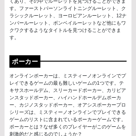
くあり、その中でルーレットを見つけることができま
す。ファーストパーソンライトニングルーレット、ク
ラシックルーレット、ヨーロピアンルーレット、12ナ
ンバールーレット、ボンベイルーレットなど他にもワ
クワクするようなタイトルを見つけることができま
す。
ポーカー
オンラインポーカーは、ミスティーノオンラインでプ
レイできるゲームの最も難しいゲームの1つです。テ
キサスホールデム、スリーカードポーカー、カリビア
ンスタッドポーカー、ハイハンドホールデムポーカ
ー、カジノスタッドポーカー、オアシスポーカープロ
シリーズは、ミスティーノオンラインでプレイできる
ゲームのリストに含まれているポーカーゲームです。
ポーカーとは？なぜ多くのプレイヤーがこのゲームを
刺激的だと感じるのでしょうか？