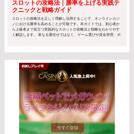
スロットの攻略法｜勝率を上げる実践テ
格な監督のもとで運営されることが一般的です。 日本のスロットマ
ックスやアニメーション、ストーリー性が魅力です。ボーナス機能
シンの規制 法律による制約 スロットと法律の観点から見ると、日本
も豊富で、プレイヤーを飽きさせない設計になっています。 プログ
クニックと戦略ガイド
では以下のような制約が設けられています： スロットマシンは原則
レッシブスロット プログレッシブスロットは、ジャックポットがプ
として特定の施設でのみ利用可能 賭博行為は法律で禁止されてお
レイヤーのベットによって増加し続けるスロットの種類です。一度
スロットの攻略法を正しく理解し活用することで、オンラインカジ
り、例外的に認められた環境のみ合法 運営には厳格な基準と行政の
の当選で非常に高額な賞金を獲得できる可能性があり、多くのプレ
ノにおける勝率を高めることが可能です。本ガイドでは、初心者か
監督が必要 このように、日本ではスロットと法律が密接に結びつい
イヤーに人気があります。夢のある一攫千金を狙いたい方におすす
ら上級者まで役立つ実践的なスロットの攻略法と戦略をわかりやす
ており、自由なプレイ環境は限定されています。 許可されたカジノ
めです。 スロットの遊び方 ベットの設定 スロットをプレイする際
く解説します。 単なる運任せではなく、ゲーム選びや資金管理、ボ
と施設 現在日本では、スロットマシンを設置できる施設は限られて
の最初のステップはベットの設定です。各スロットの種類によって
ーナスの使い方といった重要なポイントを押さえることで、より安
おり、主に以下が対象となります： 統合型リゾート（IR）として認
ベット額やライン数が異なるため、自分の予算に合った設定を選ぶ
定したプレイが実現できます。 以下では、効果的なスロットの攻略
可されたカジノ施設 法律に準拠したパチンコ・パチスロ施設 これら
ことが重要です。 ミニマムベット: 少額でプレイできるため、初心
法としてすぐに実践できるテクニックとヒントを紹介します。これ
の施設は観光振興や地域経済の活性化を目的としており、スロット
者や長時間楽しみたい方に最適です。 マキシマムベット: 高額ベッ
らを活用しながら、楽しみつつ勝利のチャンスを広げていきましょ
と法律の枠組みの中で運営が厳しく管理されています。 未成年者の
トにより、大きなリターンを狙える可能性があります。 カスタムベ
う。 スロットゲームとは スロットゲームの定義 スロットゲーム
アクセス制限 スロットと法律では、未成年者保護も重要な要素で
ット: 自分で金額を調整できる柔軟な設定が可能です。 スピンの開
は、プレイヤーがレバーやボタンを操作して回転するリール上のシ
す。 多くの施設で18歳または20歳未満の入場が禁止 入場時には厳
始 ベットを設定した後は、リールを回してゲームを進めます。ほと
ンボルを揃えることを目的としたカジノゲームです。シンプルなル
格な本人確認が実施される ギャンブル依存防止のための啓発活動も
んどのスロットの種類では、直感的な操作で簡単にスピンを開始で
ールと運の要素が特徴ですが、スロットの攻略法を理解すること
行われている このような仕組みにより、スロットと法律は安全性と
きます。 スピンボタン: ボタンを押すことでリールが回転し、結果
で、より効率的なプレイを目指すことができます。初心者でも始め
社会的責任を両立させています。 スロットゲームのプレイ方法 基本
が表示されます。 オートプレイ: 一定回数自動でスピンを行う機能
やすく、多くのプレイヤーに親しまれています。 スロットゲームの
的なプレイ手順 スロットゲームの基本的な流れは非常にシンプルで
で、効率よくプレイできます。 ボーナス機能の活用 多くのスロット
種類 スロットにはさまざまな種類があり、それぞれ異なる特徴を持
す。以下の手順で進めます： 好みのスロットマシンを選択する ベッ
の種類には、ゲームをより有利に進めるためのボーナス機能が搭載
っています。スロットの攻略法を実践するためには、これらの違い
ト金額を設定する 「スピン」ボタンを押してリールを回す 結果に応
されています。これらを理解して活用することで、獲得できる報酬
を理解することが重要です。 クラシックスロット：伝統的な3リー
じて配当を受け取る この基本操作を理解することで、スロットと法
を増やすチャンスが広がります。 フリースピン: 無料でスピンでき
ル形式で、シンプルなゲーム性が特徴 ビデオスロット：5リール以
律の安全な環境の中で安心してプレイを始めることができます。
る機能で、追加の勝利チャンスを得られます。 マルチプライヤー:
上で多彩な演出やボーナス機能を搭載 プログレッシブジャックポッ
[…]
配当を倍増させる機能で、高額当選を狙えます。 ボーナスラウンド:
ト：プレイごとに賞金が増加し、大きな当たりが狙える 3Dスロッ
特別なゲームモードで、通常よりも大きな報酬が期待できます。 こ
ト：高品質なグラフィックと没入感のある演出が魅力 オンラインス
れらの基本操作と機能を理解することで、さまざまなスロットの種
ロットとランドカジノの違い オンラインスロットとランドカジノに