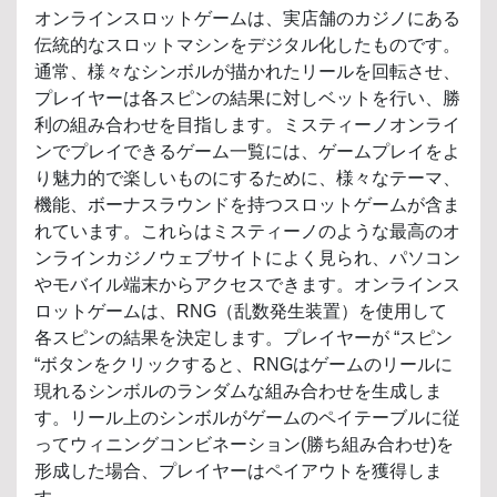
オンラインスロットゲームは、実店舗のカジノにある
伝統的なスロットマシンをデジタル化したものです。
通常、様々なシンボルが描かれたリールを回転させ、
プレイヤーは各スピンの結果に対しベットを行い、勝
利の組み合わせを目指します。ミスティーノオンライ
ンでプレイできるゲーム一覧には、ゲームプレイをよ
り魅力的で楽しいものにするために、様々なテーマ、
機能、ボーナスラウンドを持つスロットゲームが含ま
れています。これらはミスティーノのような最高のオ
ンラインカジノウェブサイトによく見られ、パソコン
やモバイル端末からアクセスできます。オンラインス
ロットゲームは、RNG（乱数発生装置）を使用して
各スピンの結果を決定します。プレイヤーが “スピン
“ボタンをクリックすると、RNGはゲームのリールに
現れるシンボルのランダムな組み合わせを生成しま
す。リール上のシンボルがゲームのペイテーブルに従
ってウィニングコンビネーション(勝ち組み合わせ)を
形成した場合、プレイヤーはペイアウトを獲得しま