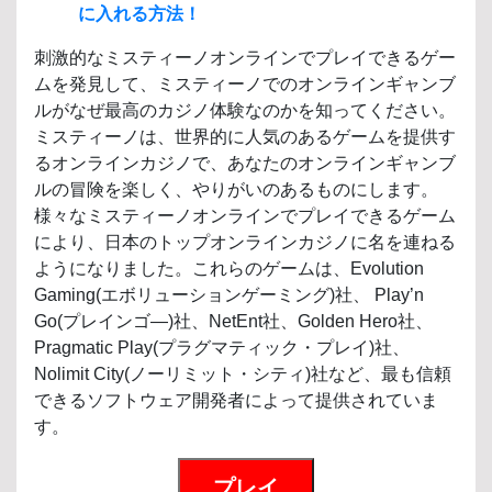
に入れる方法！
刺激的なミスティーノオンラインでプレイできるゲー
ムを発見して、ミスティーノでのオンラインギャンブ
ルがなぜ最高のカジノ体験なのかを知ってください。
ミスティーノは、世界的に人気のあるゲームを提供す
るオンラインカジノで、あなたのオンラインギャンブ
ルの冒険を楽しく、やりがいのあるものにします。
様々なミスティーノオンラインでプレイできるゲーム
により、日本のトップオンラインカジノに名を連ねる
ようになりました。これらのゲームは、Evolution
Gaming(エボリューションゲーミング)社、 Play’n
Go(プレインゴ―)社、NetEnt社、Golden Hero社、
Pragmatic Play(プラグマティック・プレイ)社、
Nolimit City(ノーリミット・シティ)社など、最も信頼
できるソフトウェア開発者によって提供されていま
す。
プレイ