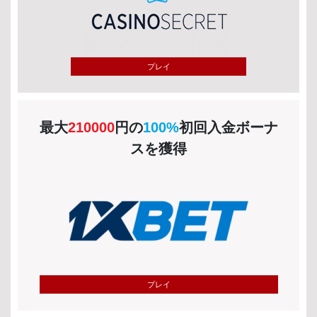
プレイ
最大
210000
円の
100%
初回入金ボーナ
スを獲得
プレイ