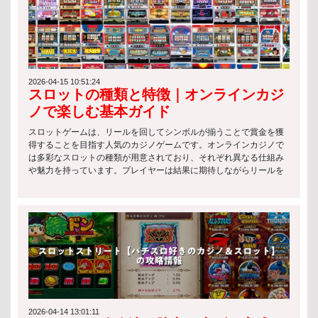
によるライセンス取得が必要 違法に設置・提供されているスロット
の利用には罰則が科される場合がある 年齢制限や本人確認など、プ
レイヤー保護のためのルールが設けられている このようにスロット
と法律は密接に関係しており、単なる娯楽ではなく「ルールを理解
した上で楽しむゲーム」であることを意識することが重要です。 ス
ロットゲームの種類 クラシックスロット クラシックスロットは、最
もシンプルな構造を持つ伝統的なスロットゲームです。主に3リール
2026-04-15 10:51:24
スロットの種類と特徴｜オンラインカジ
構成で、初心者でも理解しやすいのが特徴です。 主な特徴は以下の
通りです： シンプルなルールで直感的にプレイ可能 フルーツやBAR
ノで楽しむ基本ガイド
などの基本シンボルが中心 配当は控えめだが、リスクも低い スロッ
トと法律の観点から見ても、こうした基本的なスロットは長年にわ
スロットゲームは、リールを回してシンボルが揃うことで賞金を獲
たり規制対象として安定的に運用されています。 ビデオスロット ビ
得することを目指す人気のカジノゲームです。オンラインカジノで
デオスロットは、現代的なグラフィックやアニメーションを活用し
は多彩なスロットの種類が用意されており、それぞれ異なる仕組み
た人気の高いタイプです。エンターテインメント性が非常に高く、
や魅力を持っています。プレイヤーは結果に期待しながらリールを
多くのオンラインカジノで主流となっています。 特徴は以下の通り
スピンさせ、手軽に運試しを楽しむことができます。 スロットの種
です： 複雑なボーナス機能やミニゲームを搭載 多数のペイラインで
類 オンラインカジノでは、さまざまなスロットの種類が提供されて
高い勝率設計が可能 テーマ性が豊かで没入感が高い スロットと法律
おり、それぞれ異なる特徴と楽しみ方があります。自分のプレイス
の観点では、これらのゲームもライセンス管理のもとで提供される
タイルに合ったスロットを選ぶことで、より満足度の高いゲーム体
必要があり、公正性の確保が重視されています。 プログレッシブジ
験が可能になります。ここでは代表的なスロットの種類について解
ャックポットスロット プログレッシブジャックポットスロットは、
説します。 クラシックスロット クラシックスロットは、伝統的な3
プレイヤーのベットが蓄積されて巨大な賞金プールを形成するタイ
リール構成を採用したシンプルなスロットの種類です。操作が分か
プです。一攫千金のチャンスがある一方で、リスクも高いのが特徴
りやすく、ルールも簡単なため、初心者に最適です。レトロなデザ
です。 主な特徴： プレイごとにジャックポットが増加 複数のプレ
インやシンプルな配当システムが特徴で、気軽に楽しめます。 ビデ
イヤーで賞金が共有される仕組み 高リスク・高リターンのゲーム性
オスロット ビデオスロットは、現代のオンラインカジノで最も人気
スロットと法律の枠組みでは、こうした高額賞金型ゲームは特に厳
のあるスロットの種類です。5リール以上を採用し、美しいグラフィ
2026-04-14 13:01:11