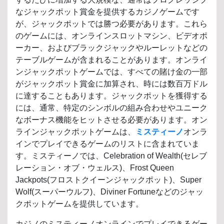
なジャックポット賞金を提供するカジノゲームです
が、ジャックポットでは勝つ必要があります。これら
のゲームには、オンラインスロットマシン、ビデオポ
ーカー、およびブラックジャックやルーレットなどの
テーブルゲームが含まれることがあります。オンライ
ンジャックポットゲームでは、すべての賭け金の一部
がジャックポット賞金に加算され、時には数百万ドル
に達することもあります。ジャックポットを獲得する
には、通常、特定のシンボルの組み合わせやユニーク
なボーナス機能をヒットさせる必要があります。オン
ラインジャックポットゲームは、
ミスティーノ
オンラ
インでプレイできるゲームのリストに含まれていま
す。ミスティーノでは、Celebration of Wealth(セレブ
レーション・オブ・ウェルス)、Frost Queen
Jackpots(フロストクイーンジャックポット)、Super
Wolf(スーパーウルフ)、Diviner Fortuneなどのジャッ
クポットゲームを提供しています。
カジノのミスティーノオンラインでプレイできるゲー