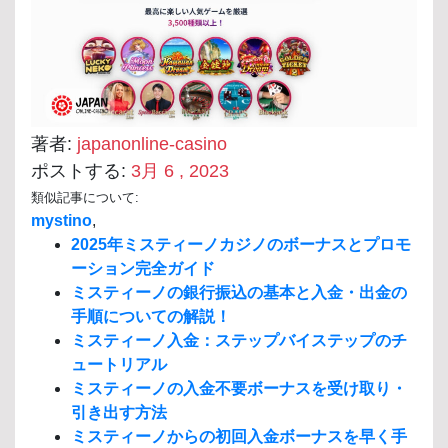
著者:
japanonline-casino
ポストする:
3月 6 , 2023
類似記事について:
mystino
,
2025年ミスティーノカジノのボーナスとプロモ
ーション完全ガイド
ミスティーノの銀行振込の基本と入金・出金の
手順についての解説！
ミスティーノ入金：ステップバイステップのチ
ュートリアル
ミスティーノの入金不要ボーナスを受け取り・
引き出す方法
ミスティーノからの初回入金ボーナスを早く手