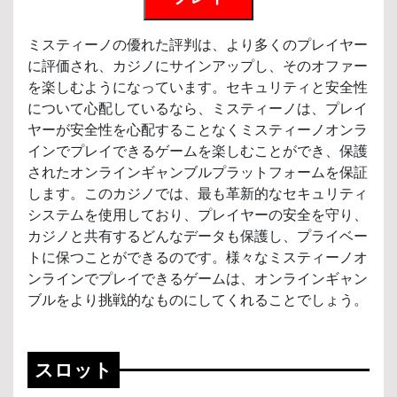
ミスティーノの優れた評判は、より多くのプレイヤー
に評価され、カジノにサインアップし、そのオファー
を楽しむようになっています。セキュリティと安全性
について心配しているなら、ミスティーノは、プレイ
ヤーが安全性を心配することなくミスティーノオンラ
インでプレイできるゲームを楽しむことができ、保護
されたオンラインギャンブルプラットフォームを保証
します。このカジノでは、最も革新的なセキュリティ
システムを使用しており、プレイヤーの安全を守り、
カジノと共有するどんなデータも保護し、プライベー
トに保つことができるのです。様々なミスティーノオ
ンラインでプレイできるゲームは、オンラインギャン
ブルをより挑戦的なものにしてくれることでしょう。
スロット