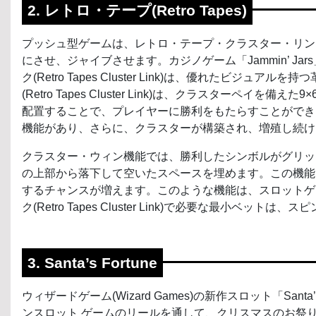
2.
レトロ・テープ(
Retro Tapes)
プッシュ型ゲームは、レトロ・テープ・クラスター・リンク(Retr
にさせ、ジャイブさせます。カジノゲーム「Jammin’ Jars
ク(Retro Tapes Cluster Link)は、優れた
(Retro Tapes Cluster Link)は、クラスター
配置することで、プレイヤーに勝利をもたらすことができ
機能があり、さらに、クラスターが構築され、増殖し続け
クラスター・ウィン機能では、勝利したシンボルがグリッ
の上部から落下して空いたスペースを埋めます。この機能
するチャンスが増えます。このような機能は、スロットゲ
ク(Retro Tapes Cluster Link)で必要な最小ベット
3. Santa’s Fortune
ウィザードゲーム(Wizard Games)の新作スロット「San
ンスロット ゲームのリールを通して、クリスマスのお祭