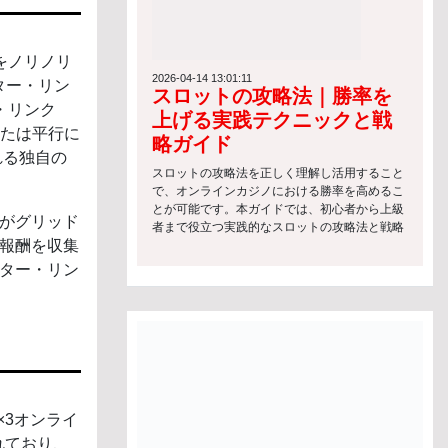
タイルに合ったスロットを選ぶことで、より満
活用した人気の高いタイプです。エンターテイ
足度の高いゲーム体験が可能になります。ここ
ンメント性が非常に高く、多くのオンラインカ
では代表的なスロットの種類について解説しま
ジノで主流となっています。 特徴は以下の通り
す。 クラシックスロット クラシックスロット
ーをノリノリ
です： 複雑なボーナス機能やミニゲームを搭載
は、伝統的な3リール構成を採用したシンプル
2026-04-14 13:01:11
スター・リン
多数のペイラインで高い勝率設計が可能 テーマ
スロットの攻略法｜勝率を
なスロットの種類です。操作が分かりやすく、
性が豊かで没入感が高い スロットと法律の観点
ー・リンク
ルールも簡単なため、初心者に最適です。レト
上げる実践テクニックと戦
では、これらのゲームもライセンス管理のもと
ロなデザインやシンプルな配当システムが特徴
直または平行に
略ガイド
で提供される必要があり、公正性の確保が重視
で、気軽に楽しめます。 ビデオスロット ビデ
れる独自の
されています。 プログレッシブジャックポット
オスロットは、現代のオンラインカジノで最も
スロットの攻略法を正しく理解し活用すること
スロット プログレッシブジャックポットスロッ
人気のあるスロットの種類です。5リール以上
で、オンラインカジノにおける勝率を高めるこ
トは、プレイヤーのベットが蓄積されて巨大な
を採用し、美しいグラフィックスやアニメーシ
とが可能です。本ガイドでは、初心者から上級
賞金プールを形成するタイプです。一攫千金の
がグリッド
ョン、ストーリー性が魅力です。ボーナス機能
者まで役立つ実践的なスロットの攻略法と戦略
チャンスがある一方で、リスクも高いのが特徴
も豊富で、プレイヤーを飽きさせない設計にな
報酬を収集
をわかりやすく解説します。 単なる運任せでは
です。 主な特徴： プレイごとにジャックポッ
っています。 プログレッシブスロット プログ
なく、ゲーム選びや資金管理、ボーナスの使い
ター・リン
トが増加 複数のプレイヤーで賞金が共有される
レッシブスロットは、ジャックポットがプレイ
方といった重要なポイントを押さえることで、
仕組み 高リスク・高リターンのゲーム性 スロ
ヤーのベットによって増加し続けるスロットの
より安定したプレイが実現できます。 以下で
ットと法律の枠組みでは、こうした高額賞金型
種類です。一度の当選で非常に高額な賞金を獲
は、効果的なスロットの攻略法としてすぐに実
ゲームは特に厳格な監督のもとで運営されるこ
得できる可能性があり、多くのプレイヤーに人
践できるテクニックとヒントを紹介します。こ
とが一般的です。 日本のスロットマシンの規制
気があります。夢のある一攫千金を狙いたい方
れらを活用しながら、楽しみつつ勝利のチャン
法律による制約 スロットと法律の観点から見る
におすすめです。 スロットの遊び方 ベットの
スを広げていきましょう。 スロットゲームとは
と、日本では以下のような制約が設けられてい
設定 スロットをプレイする際の最初のステップ
スロットゲームの定義 スロットゲームは、プレ
ます： スロットマシンは原則として特定の施設
はベットの設定です。各スロットの種類によっ
イヤーがレバーやボタンを操作して回転するリ
でのみ利用可能 賭博行為は法律で禁止されてお
5×3オンライ
てベット額やライン数が異なるため、自分の予
ール上のシンボルを揃えることを目的としたカ
り、例外的に認められた環境のみ合法 運営には
算に合った設定を選ぶことが重要です。 ミニマ
れており、
ジノゲームです。シンプルなルールと運の要素