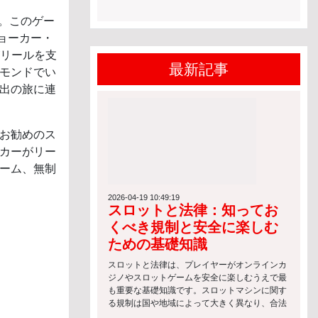
。このゲー
ジョーカー・
ルがリールを支
最新記事
モンドでい
出の旅に連
にお勧めのス
ーカーがリー
ーム、無制
2026-04-19 10:49:19
スロットと法律：知ってお
くべき規制と安全に楽しむ
ための基礎知識
スロットと法律は、プレイヤーがオンラインカ
ジノやスロットゲームを安全に楽しむうえで最
も重要な基礎知識です。スロットマシンに関す
る規制は国や地域によって大きく異なり、合法
性や利用条件を正しく理解していないと、思わ