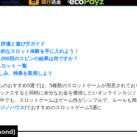
ト評価と遊び方ガイド
魅力的なスロット体験を手に入れよう！
000回のスピンの結果は何ですか？
スロット 一覧
ーを楽しみ、特典を取得しよう
ムのおすすめ5選では、5種類のスロットゲームが用意されてお
ックスすると同時に余分なお金を獲得したいオンラインカジノ
中でも、スロットゲームはゲーム性がシンプルで、ルールも簡
ジノハウス)
でおすすめのスロットゲーム5選に
mond
)