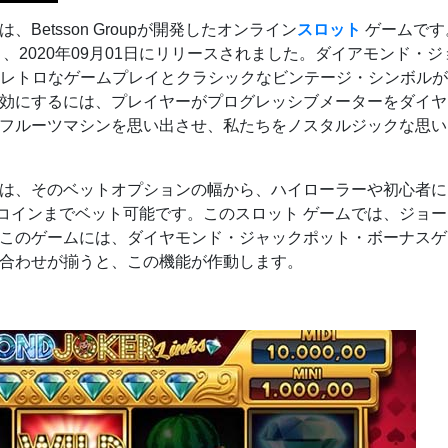
)は、Betsson Groupが開発したオンライン
スロット
ゲームです
、2020年09月01日にリリースされました。ダイアモンド・
は95.91%で、レトロなゲームプレイとクラシックなビンテージ・シンボ
効にするには、プレイヤーがプログレッシブメーターをダイヤ
フルーツマシンを思い出させ、私たちをノスタルジックな思い
 Links)は、そのベットオプションの幅から、ハイローラーや初心者
00コインまでベット可能です。このスロット ゲームでは、ジョ
このゲームには、ダイヤモンド・ジャックポット・ボーナスゲ
合わせが揃うと、この機能が作動します。