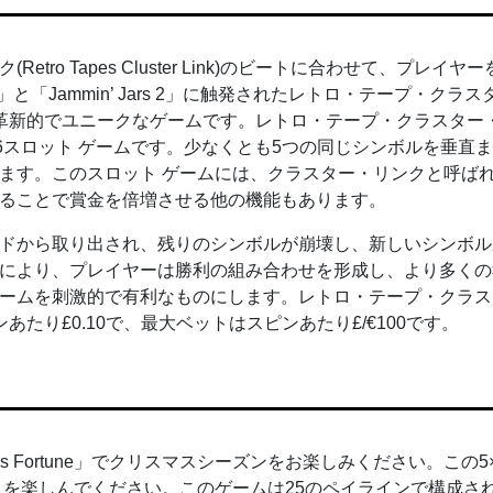
o Tapes Cluster Link)のビートに合わせて、プレイヤ
」と「Jammin’ Jars 2」に触発されたレトロ・テープ・クラ
ビジュアルを持つ革新的でユニークなゲームです。レトロ・テープ・クラスタ
ペイを備えた9×6スロット ゲームです。少なくとも5つの同じシンボルを垂
ます。このスロット ゲームには、クラスター・リンクと呼ば
ることで賞金を倍増させる他の機能もあります。
ドから取り出され、残りのシンボルが崩壊し、新しいシンボル
により、プレイヤーは勝利の組み合わせを形成し、より多くの
ームを刺激的で有利なものにします。レトロ・テープ・クラス
は、スピンあたり£0.10で、最大ベットはスピンあたり£/€100です。
ta’s Fortune」でクリスマスシーズンをお楽しみください。この
りを楽しんでください。このゲームは25のペイラインで構成さ