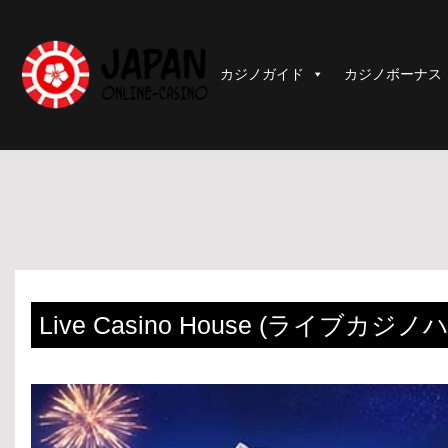
カジノガイド
カジノボーナス
Live Casino House (ライ