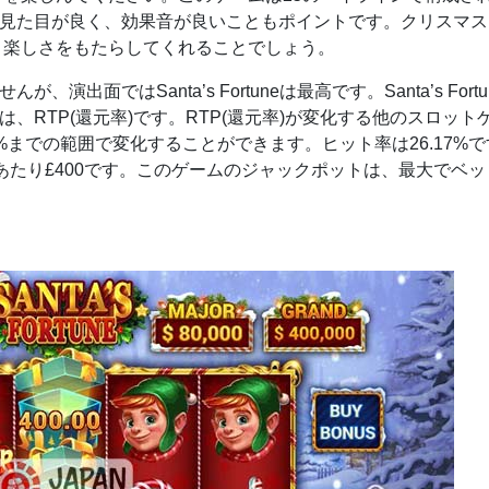
見た目が良く、効果音が良いこともポイントです。クリスマス
と楽しさをもたらしてくれることでしょう。
ではSanta’s Fortuneは最高です。Santa’s Fort
RTP(還元率)です。RTP(還元率)が変化する他のスロット
から96.03%までの範囲で変化することができます。ヒット率は26.17
あたり£400です。このゲームのジャックポットは、最大でベット