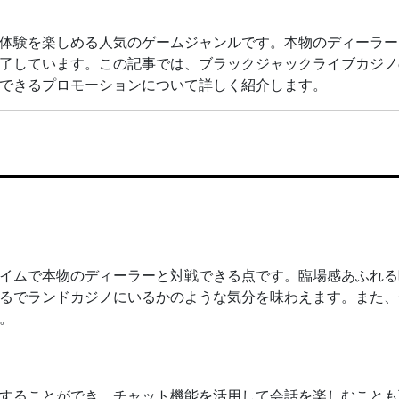
体験を楽しめる人気のゲームジャンルです。本物のディーラー
了しています。この記事では、ブラックジャックライブカジノ
できるプロモーションについて詳しく紹介します。
イムで本物のディーラーと対戦できる点です。臨場感あふれる
るでランドカジノにいるかのような気分を味わえます。また、
。
することができ、チャット機能を活用して会話を楽しむことも