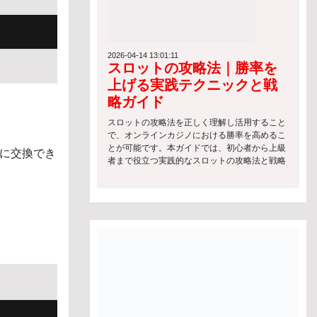
タイルに合ったスロットを選ぶことで、より満
活用した人気の高いタイプです。エンターテイ
足度の高いゲーム体験が可能になります。ここ
ンメント性が非常に高く、多くのオンラインカ
では代表的なスロットの種類について解説しま
ジノで主流となっています。 特徴は以下の通り
す。 クラシックスロット クラシックスロット
です： 複雑なボーナス機能やミニゲームを搭載
は、伝統的な3リール構成を採用したシンプル
2026-04-14 13:01:11
多数のペイラインで高い勝率設計が可能 テーマ
スロットの攻略法｜勝率を
なスロットの種類です。操作が分かりやすく、
性が豊かで没入感が高い スロットと法律の観点
ルールも簡単なため、初心者に最適です。レト
上げる実践テクニックと戦
では、これらのゲームもライセンス管理のもと
ロなデザインやシンプルな配当システムが特徴
略ガイド
で提供される必要があり、公正性の確保が重視
で、気軽に楽しめます。 ビデオスロット ビデ
されています。 プログレッシブジャックポット
オスロットは、現代のオンラインカジノで最も
スロットの攻略法を正しく理解し活用すること
スロット プログレッシブジャックポットスロッ
人気のあるスロットの種類です。5リール以上
で、オンラインカジノにおける勝率を高めるこ
トは、プレイヤーのベットが蓄積されて巨大な
を採用し、美しいグラフィックスやアニメーシ
とが可能です。本ガイドでは、初心者から上級
に交換でき
賞金プールを形成するタイプです。一攫千金の
ョン、ストーリー性が魅力です。ボーナス機能
者まで役立つ実践的なスロットの攻略法と戦略
チャンスがある一方で、リスクも高いのが特徴
も豊富で、プレイヤーを飽きさせない設計にな
をわかりやすく解説します。 単なる運任せでは
です。 主な特徴： プレイごとにジャックポッ
っています。 プログレッシブスロット プログ
なく、ゲーム選びや資金管理、ボーナスの使い
トが増加 複数のプレイヤーで賞金が共有される
レッシブスロットは、ジャックポットがプレイ
方といった重要なポイントを押さえることで、
仕組み 高リスク・高リターンのゲーム性 スロ
ヤーのベットによって増加し続けるスロットの
より安定したプレイが実現できます。 以下で
ットと法律の枠組みでは、こうした高額賞金型
種類です。一度の当選で非常に高額な賞金を獲
は、効果的なスロットの攻略法としてすぐに実
ゲームは特に厳格な監督のもとで運営されるこ
得できる可能性があり、多くのプレイヤーに人
践できるテクニックとヒントを紹介します。こ
とが一般的です。 日本のスロットマシンの規制
気があります。夢のある一攫千金を狙いたい方
れらを活用しながら、楽しみつつ勝利のチャン
法律による制約 スロットと法律の観点から見る
におすすめです。 スロットの遊び方 ベットの
スを広げていきましょう。 スロットゲームとは
と、日本では以下のような制約が設けられてい
設定 スロットをプレイする際の最初のステップ
スロットゲームの定義 スロットゲームは、プレ
ます： スロットマシンは原則として特定の施設
はベットの設定です。各スロットの種類によっ
イヤーがレバーやボタンを操作して回転するリ
でのみ利用可能 賭博行為は法律で禁止されてお
てベット額やライン数が異なるため、自分の予
ール上のシンボルを揃えることを目的としたカ
り、例外的に認められた環境のみ合法 運営には
算に合った設定を選ぶことが重要です。 ミニマ
ジノゲームです。シンプルなルールと運の要素