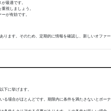
スが最適です。
を重視しましょう。
ァーが有効です。
あります。そのため、定期的に情報を確認し、新しいオファー
以下に挙げます。
いる場合がほとんどです。期限内に条件を満たさないとボーナ