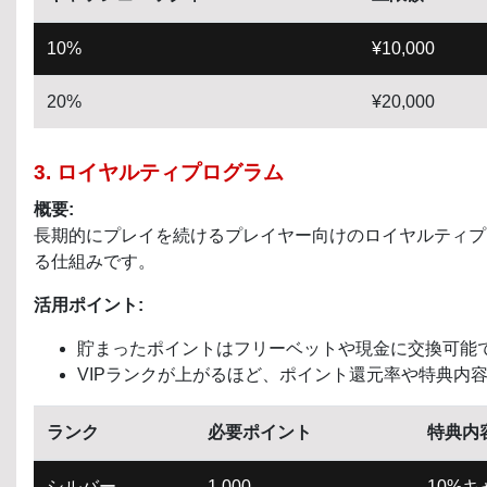
10%
¥10,000
20%
¥20,000
3. ロイヤルティプログラム
概要:
長期的にプレイを続けるプレイヤー向けのロイヤルティプ
る仕組みです。
活用ポイント:
貯まったポイントはフリーベットや現金に交換可能
VIPランクが上がるほど、ポイント還元率や特典内
ランク
必要ポイント
特典内
シルバー
1,000
10%