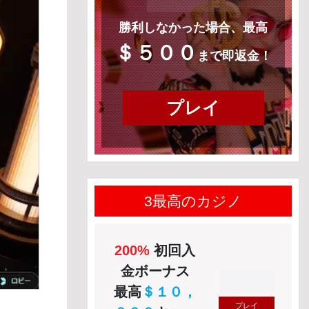
勝利しなかった場合、最高
＄５００
まで即返金！
プレイ
3最高のカジノ
200%
初回入
金ボーナス
最高
＄１０，
プレイ