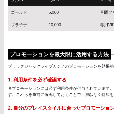
ゴールド
5,000
月間フリ
プラチナ
10,000
専用V
プロモーションを最大限に活用する方法
ブラックジャックライブカジノのプロモーションを効果的
1. 利用条件を必ず確認する
各プロモーションには必ず利用条件が付与されています。
す。これらを事前に確認しておくことで、無駄なく特典を
2. 自分のプレイスタイルに合ったプロモーショ