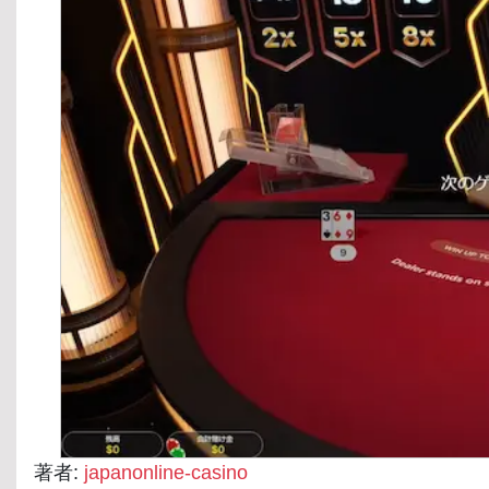
著者:
japanonline-casino