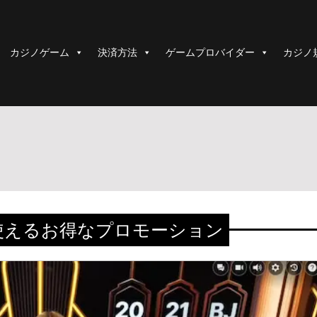
カジノゲーム
決済方法
ゲームプロバイダー
カジノ
使えるお得なプロモーション