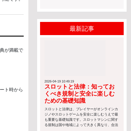
最新記事
典が満載で
2026-04-19 10:49:19
スロットと法律：知ってお
ート時から
くべき規制と安全に楽しむ
ための基礎知識
スロットと法律は、プレイヤーがオンラインカ
ジノやスロットゲームを安全に楽しむうえで最
も重要な基礎知識です。スロットマシンに関す
る規制は国や地域によって大きく異なり、合法
性や利用条件を正しく理解していないと、思わ