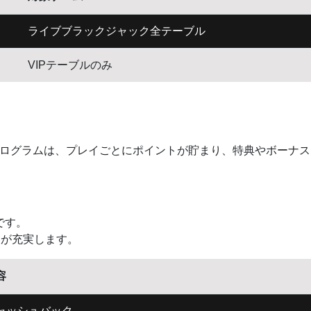
ライブブラックジャック全テーブル
VIPテーブルのみ
ログラムは、プレイごとにポイントが貯まり、特典やボーナス
です。
容が充実します。
容
キャッシュバック