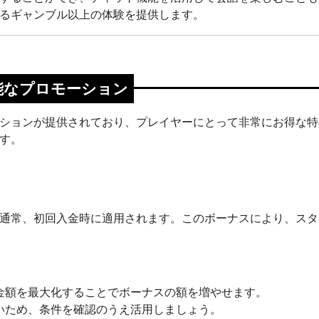
るギャンブル以上の体験を提供します。
能なプロモーション
ションが提供されており、プレイヤーにとって非常にお得な特
す。
通常、初回入金時に適用されます。このボーナスにより、スタ
金額を最大化することでボーナスの額を増やせます。
いため、条件を確認のうえ活用しましょう。