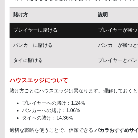
賭け方
説明
プレイヤーに賭ける
プレイヤーが勝つ
バンカーに賭ける
バンカーが勝つと
タイに賭ける
プレイヤーとバン
ハウスエッジについて
賭け方ごとにハウスエッジは異なります。理解しておくと
プレイヤーへの賭け：1.24%
バンカーへの賭け：1.06%
タイへの賭け：14.36%
適切な戦略を使うことで、信頼できる
バカラおすすめサ