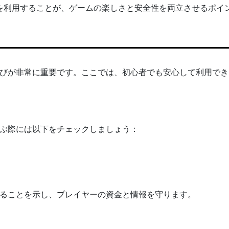
を利用することが、ゲームの楽しさと安全性を両立させるポイ
選びが非常に重要です。ここでは、初心者でも安心して利用で
ぶ際には以下をチェックしましょう：
ることを示し、プレイヤーの資金と情報を守ります。