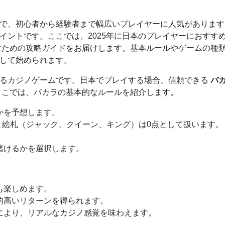
で、初心者から経験者まで幅広いプレイヤーに人気があります
イントです。ここでは、2025年に日本のプレイヤーにおすす
むための攻略ガイドをお届けします。基本ルールやゲームの種
して始められます。
めるカジノゲームです。日本でプレイする場合、信頼できる
バ
ここでは、バカラの基本的なルールを紹介します。
かを予想します。
0と絵札（ジャック、クイーン、キング）は0点として扱います。
賭けるかを選択します。
も楽しめます。
的高いリターンを得られます。
により、リアルなカジノ感覚を味わえます。