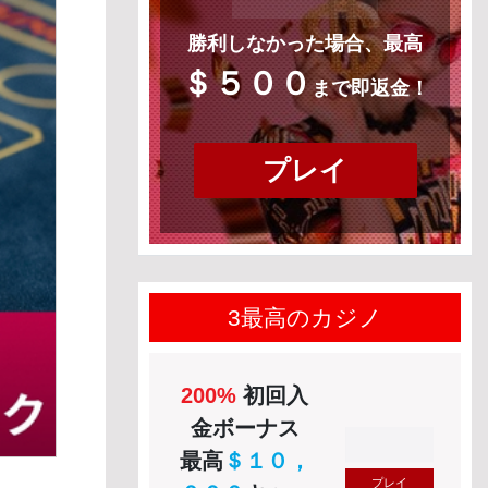
勝利しなかった場合、最高
＄５００
まで即返金！
プレイ
3最高のカジノ
200%
初回入
金ボーナス
最高
＄１０，
プレイ