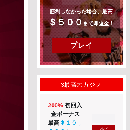
勝利しなかった場合、最高
＄５００
まで即返金！
プレイ
3最高のカジノ
200%
初回入
金ボーナス
最高
＄１０，
プレイ