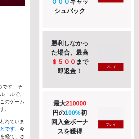
０００
キャッ
シュバック
勝利しなかっ
た場合、最高
＄５００
まで
プレイ
即返金！
つです。そ
ルールで、
このゲーム
最大
210000
す。
円の
100%
初
回入金ボーナ
われていま
プレイ
とです
。今
スを獲得
化を経て、さ