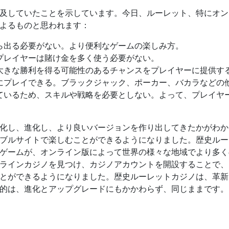
及していたことを示しています。今日、ルーレット、特にオン
よるものと思われます：
ら出る必要がない。より便利なゲームの楽しみ方。
プレイヤーは賭け金を多く使う必要がない。
大きな勝利を得る可能性のあるチャンスをプレイヤーに提供す
にプレイできる。ブラックジャック、ポーカー、バカラなどの
ているため、スキルや戦略を必要としない。よって、プレイヤ
化し、進化し、より良いバージョンを作り出してきたかがわか
ブルサイトで楽しむことができるようになりました。歴史ルー
ゲームが、オンライン版によって世界の様々な地域でより多く
ラインカジノを見つけ、カジノアカウントを開設することで、
とができるようになりました。歴史ルーレットカジノは、革新
的は、進化とアップグレードにもかかわらず、同じままです。