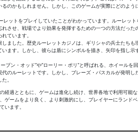
いるのかもしれません。しかし、このゲームが実際にどのよう
ルーレットをプレイしていたことがわかっています。ルーレット
忘れさせ、戦場でより効果を発揮するための一つの方法だった
われています。
献しました。歴史ルーレットカジノは、ギリシャの兵士たちも
ています。しかし、彼らは盾にシンボルを描き、矢印を指し示
イーブン・オッド”や”ローリー・ポリ”と呼ばれる、ホイールを
現代のルーレットです。しかし、ブレーズ・パスカルが発明し
した。
の経過とともに、ゲームは進化し続け、世界各地で利用可能な
、ゲームをより良く、より刺激的にし、プレイヤーにランドベ
ています。