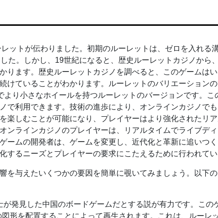
ルーレットが伝わりました。初期のルーレットは、ゼロを入れる
ました。しかし、19世紀になると、歴史ルーレットカジノから
かります。歴史ルーレットカジノを調べると、このゲームはい
続けていることがわかります。ルーレットのバリエーションの
字でより小さなホイールを持つルーレットのバージョンです。こ
ノで利用できます。技術の進歩により、オンラインカジノでも
を楽しむことが可能になり、プレイヤーはより強化されたリア
オンラインカジノのプレイヤーは、リアルタイムでライブディ
ゲームの開発者は、ゲームを変更し、近代化と革新に追いつく
化するニーズとプレイヤーの要求にこたえるために行われてい
響を与えたいくつかの要因を簡単に覗いてみましょう。以下の
士が発見した中国のボードゲームだとする説が有力です。この
物の図形を配置することによって再生されます。これは、ルーレ